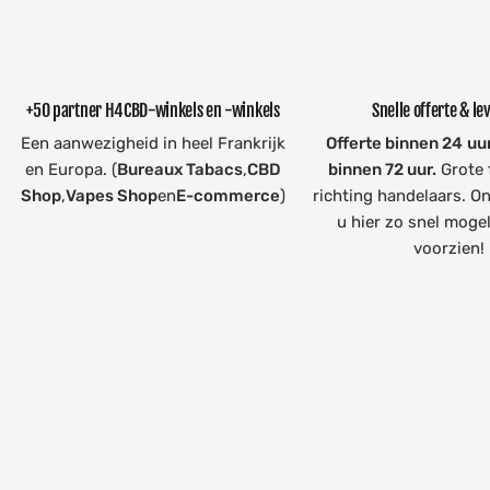
+50 partner H4CBD-winkels en -winkels
Snelle offerte & le
Een aanwezigheid in heel Frankrijk
Offerte binnen 24 uu
en Europa. (
Bureaux Tabacs
,
CBD
binnen 72 uur.
Grote f
Shop
,
Vapes Shop
en
E-commerce
)
richting handelaars. O
u hier zo snel mogel
voorzien!