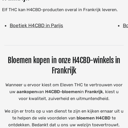
Elf THC kan H4CBD-producten overal in Frankrijk leveren.
Boetiek H4CBD in Parijs
Bo
Bloemen kopen in onze H4CBD-winkels in
Frankrijk
Wanneer u ervoor kiest om Eleven THC te vertrouwen voor
uw
aankopen
van
H4CBD-bloemen
in
Frankrijk
, kiest u
voor kwaliteit, zuiverheid en uitmuntendheid.
We zijn er trots op u van dienst te zijn en kijken ernaar uit u
te helpen de vele voordelen van
bloemen
H4CBD
te
ontdekken. Bedankt dat u ons uw welzijn toevertrouwt.