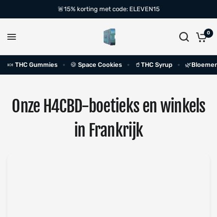
🚨15% korting met code: ELEVEN15
0
🍬 THC Gummies
🍪 Space Cookies
🥤THC Syrup
🌿Bloemen
Onze H4CBD-boetieks en winkels
in Frankrijk