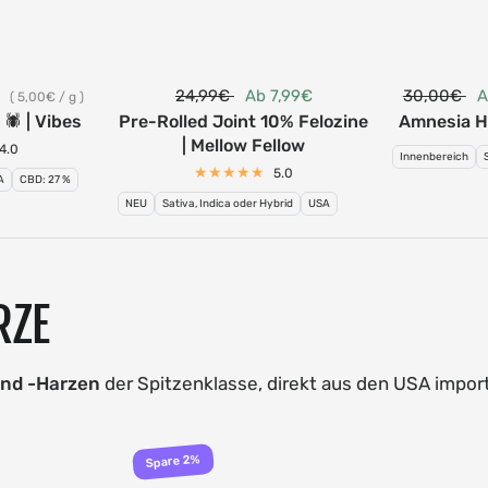
€
24,99€
Ab 7,99€
30,00€
A
5,00€
/
g
️ | Vibes
Pre-Rolled Joint 10% Felozine
Amnesia H
| Mellow Fellow
4.0
Innenbereich
5.0
A
CBD: 27 %
NEU
Sativa, Indica oder Hybrid
USA
RZE
nd -Harzen
der Spitzenklasse, direkt aus den USA import
Spare 2%