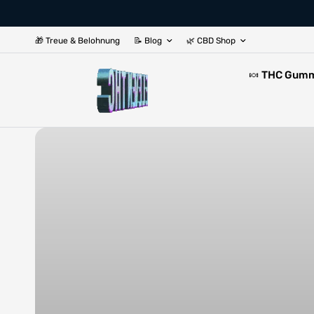
🎁 Treue & Belohnung
📝 Blog
🌿 CBD Shop
🍬 THC Gum