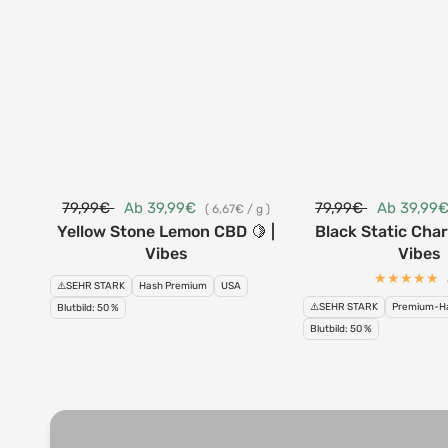
79,99€
Ab 39,99€
79,99€
Ab 39,99
6,67€
/
g
Yellow Stone Lemon CBD 🍋 |
Black Static Cha
Vibes
Vibes
⚠️SEHR STARK
Hash Premium
USA
⚠️SEHR STARK
Premium-H
Blutbild: 50 %
Blutbild: 50 %