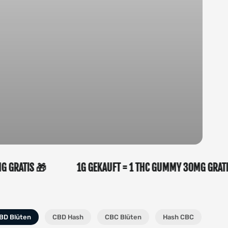
 30MG GRATIS 🎁
1G GEKAUFT = 1 THC GUMMY 30MG 
BD Blüten
CBD Hash
CBC Blüten
Hash CBC