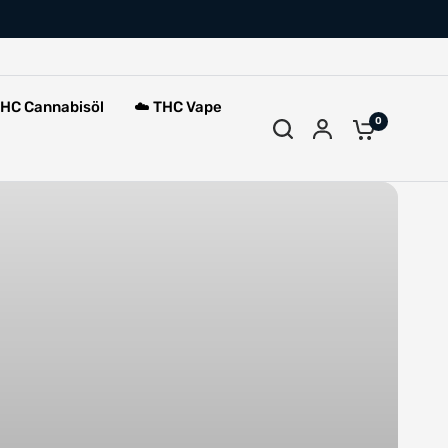
THC Cannabisöl
☁️ THC Vape
0