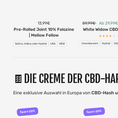
13,99€
59,99€
Ab 29,99
Pre-Rolled Joint 10% Felozine
White Widow CBD 
| Mellow Fellow
Innenbereich
Hybrid
US
Sativa, Indica oder Hybrid
USA
NEW
🍫DIE CREME DER CBD-HA
Eine exklusive Auswahl in Europa von
CBD-Hash u
Spare 50%
Spare 50%