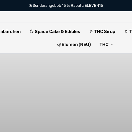
🚨Sonderangebot: 15 % Rabatt: ELEVEN15
mibärchen
🍪 Space Cake & Edibles
🥤 THC Sirup
🏺 
🌿Blumen (NEU)
THC