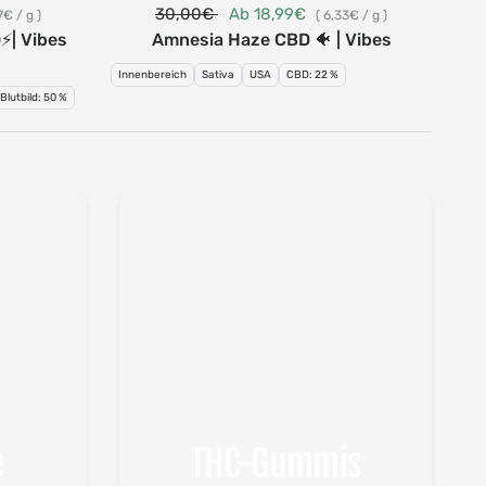
30,00€
Ab 18,99€
7€
/
g
6,33€
/
g
⚡| Vibes
Amnesia Haze CBD 🐠 | Vibes
Innenbereich
Sativa
USA
CBD: 22 %
Blutbild: 50 %
Inne
e
THC-Gummis