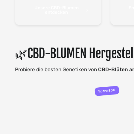
Unsere CBD-Blumen
En
entdecken
🌿CBD-BLUMEN Hergestell
Probiere die besten Genetiken von
CBD-Blüten
a
Spare 50%