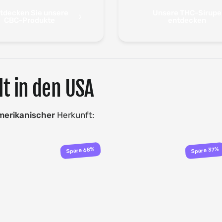
tdecken Sie unsere
Unsere THC-Sirupe
CBC-Produkte
entdecken
t in den USA
merikanischer
Herkunft:
Spare 68%
Spare 37%