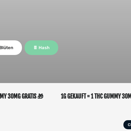
Blüten
🍫 Hash
C GUMMY 30MG GRATIS 🎁
1G GEKAUFT = 1 THC GUMMY
C