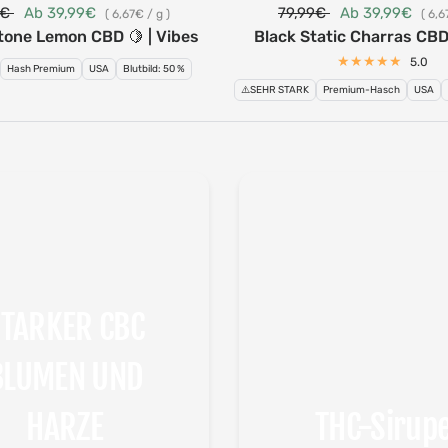
9€
Ab 39,99€
79,99€
Ab 39,99€
6,67€
/
g
6,6
tone Lemon CBD 🍋 | Vibes
Black Static Charras CBD
5.0
Hash Premium
USA
Blutbild: 50 %
⚠️SEHR STARK
Premium-Hasch
USA
TARKER CBC
BLUMEN UND
HARZE
THC-Sirup