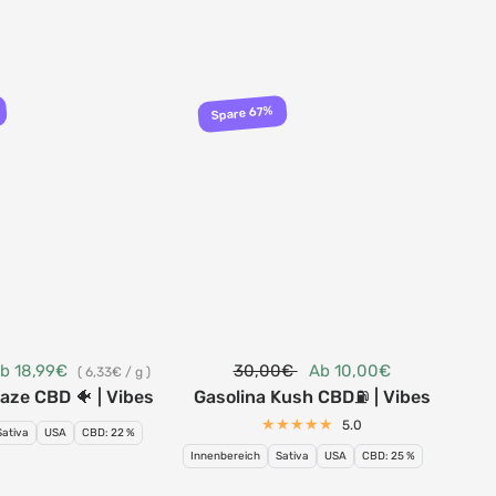
Spare 67%
b 18,99€
30,00€
Ab 10,00€
59
6,33€
/
g
aze CBD 🐠 | Vibes
Gasolina Kush CBD⛽ | Vibes
Che
5.0
Sativa
USA
CBD: 22 %
Inne
Innenbereich
Sativa
USA
CBD: 25 %