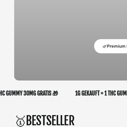
🌿Premium 
 = 1 THC GUMMY 30MG GRATIS 🎁
1G GEKAUFT = 1 TH
🥇BESTSELLER