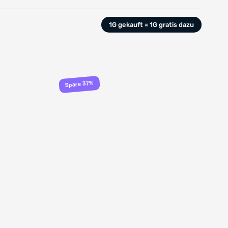
1G gekauft = 1G gratis dazu
Spare 37%