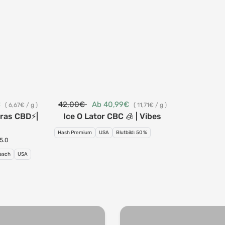
€
42,00€
Ab 40,99€
6,67€
/
g
11,71€
/
g
rras CBD⚡|
Ice O Lator CBC 🧊 | Vibes
Hash Premium
USA
Blutbild: 50 %
5.0
asch
USA