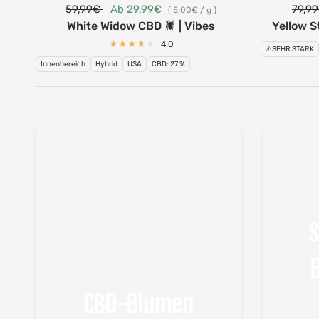
59,99€
Ab 29,99€
79,9
5,00€
/
g
White Widow CBD 🕷️ | Vibes
Yellow S
4.0
⚠️SEHR STARK
Innenbereich
Hybrid
USA
CBD: 27 %
S
CBD-Blumen