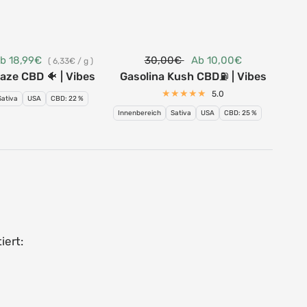
b 18,99€
30,00€
Ab 10,00€
59
6,33€
/
g
aze CBD 🐠 | Vibes
Gasolina Kush CBD⛽ | Vibes
Che
5.0
Sativa
USA
CBD: 22 %
Inne
Innenbereich
Sativa
USA
CBD: 25 %
iert: