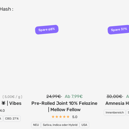
Hash :
Spare 68%
Spare 37%
€
24,99€
Ab 7,99€
30,00€
A
5,00€
/
g
️ | Vibes
Pre-Rolled Joint 10% Felozine
Amnesia H
| Mellow Fellow
4.0
Innenbereich
5.0
A
CBD: 27 %
NEU
Sativa, Indica oder Hybrid
USA