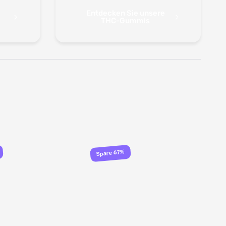
Entdecken Sie unsere
THC-Gummis
Spare 67%