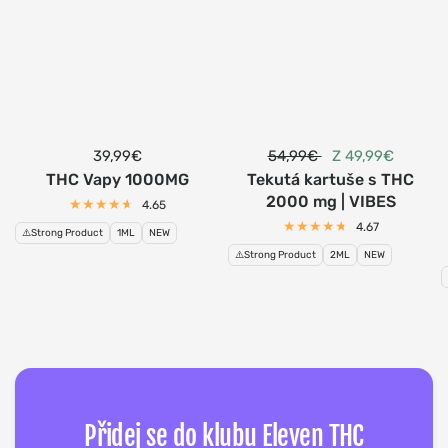
39,99€
54,99€
Z 49,99€
THC Vapy 1000MG
Tekutá kartuše s THC
2000 mg | VIBES
4.65
4.67
⚠️Strong Product
1ML
NEW
⚠️Strong Product
2ML
NEW
Přidej se do klubu Eleven THC