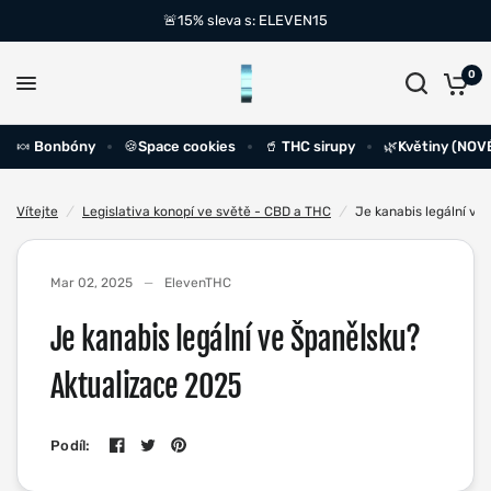
🚨15% sleva s: ELEVEN15
0
🍬 Bonbóny
🍪Space cookies
🥤 THC sirupy
🌿Květiny (NOV
Vítejte
/
Legislativa konopí ve světě - CBD a THC
/
Je kanabis legální ve
Mar 02, 2025
ElevenTHC
Je kanabis legální ve Španělsku?
Aktualizace 2025
Podíl: